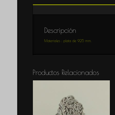
Colección
SAVAGE
Colección
AIRE
Descripción
Colección
EMMA
Materiales : plata de 925 mm.
Colección
ESTRELLAS
Colección
SILUETAS
Colección
ENREDO
Productos Relacionados
Colección
SUTIL
Colección
SIA
Colección
REFLEJOS
Colección
SEMINCI