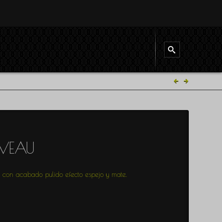
OVEAU
 con acabado pulido efecto espejo y mate.