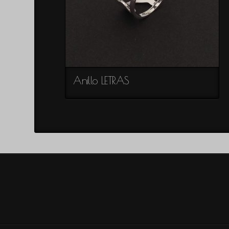
Colección
ALMA
Colección
ART
NOVEAU
Colección
BARROCA
Colección
Anillo LETRAS
ESPIRAL
Colección
NOSTALGIA
Colección
NINFA
Colección
SUTIL
Colección
PLUMAS
Colección
SATEN
Colección
ARAS