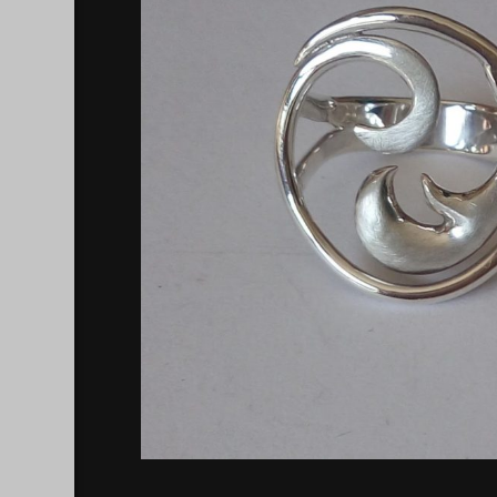
CUERO
y
ARTICULADAS
Llaveros
CREA
PERSONALIZADOS
Proceso
GEMELOS
creativo.
CHUPETEROS
BROCHES
Piezas
PERSONALIZADAS
HOMBRE
Colección
CLÁSICOS
Colección
ÓXIDO
Colección
VOLANTES
Colección
TUTIFRUTI