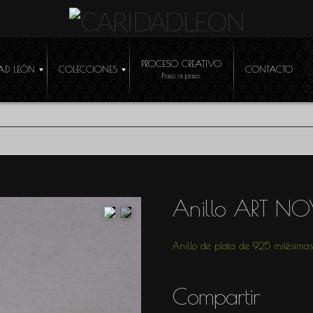
PROCESO CREATIVO
AD LEÓN
COLECCIONES
CONTACTO
ÓCEME
Anillo ART N
Anillo de plata de 925 milésimas
R
Compartir