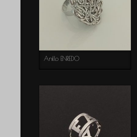
Colección
PELUSA
Alianzas
MEDIEVALES
Colección
NINFA
Colección
Anillo ENREDO
PÉTALOS
Colección
VÉRTIGO
Colección
HIELO
Colección
STRUCTURE
Colección
LAZADA
Colección
LAUREA