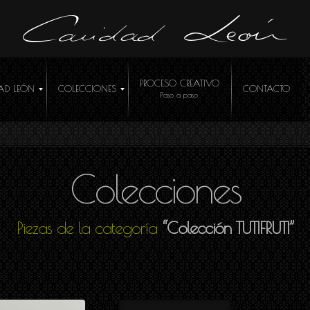
PROCESO CREATIVO
AD LEÓN
COLECCIONES
CONTACTO
Colecciones
ÓCEME
Piezas de la categoría
“Colección TUTIFRUTI”
R