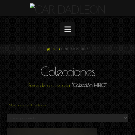
Navigation
HOME
COLECCIÓN HIELO
Colecciones
Piezas de la categoría
“Colección HIELO”
Mostrando los 3 resultados