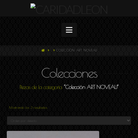
Navigation
HOME
COLECCIÓN ART NOVEAU
Colecciones
Piezas de la categoría
“Colección ART NOVEAU”
Mostrando los 3 resultados