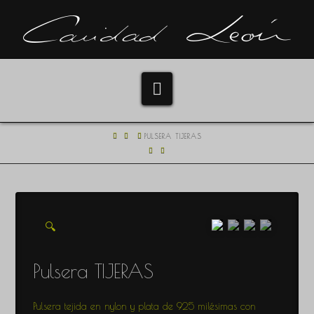
Navigation
HOME
PULSERA TIJERAS
🔍
Pulsera TIJERAS
Pulsera tejida en nylon y plata de 925 milésimas con