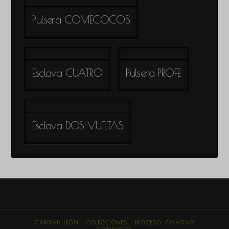
Pulsera COMECOCOS
Esclava CUATRO
Pulsera PROFE
Esclava DOS VUELTAS
CARIDAD LEÓN
COLECCIONES
PROCESO CREATIVO