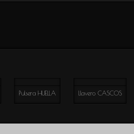
Pulsera HUELLA
Llavero CASCOS