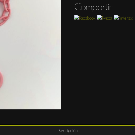
Compartir
TIVIDAD
Descripción