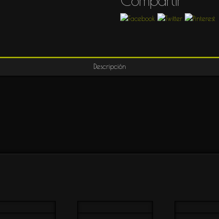
TIVIDAD
Descripción