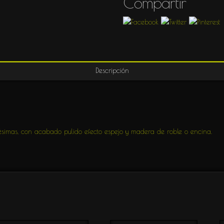
Compartir
TIVIDAD
Descripción
ésimas, con acabado pulido efecto espejo y madera de roble o encina.