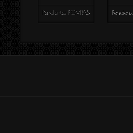
Colección
TUTIFRUTI
Pendientes POMPAS
Pendient
Colección
SAVAGE
Colección
AIRE
Colección
EMMA
Colección
ESTRELLAS
Colección
SILUETAS
Colección
ENREDO
Colección
SUTIL
Colección
SIA
Colección
REFLEJOS