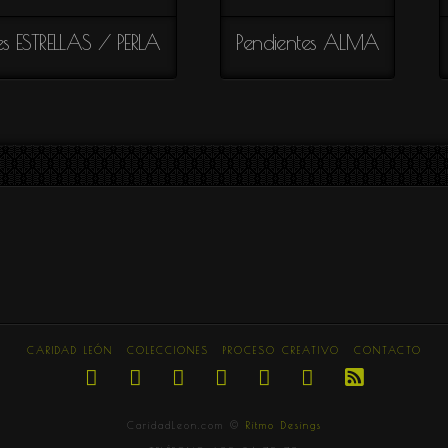
es ESTRELLAS / PERLA
Pendientes ALMA
CARIDAD LEÓN
COLECCIONES
PROCESO CREATIVO
CONTACTO
CaridadLeon.com ©
Ritmo Desings