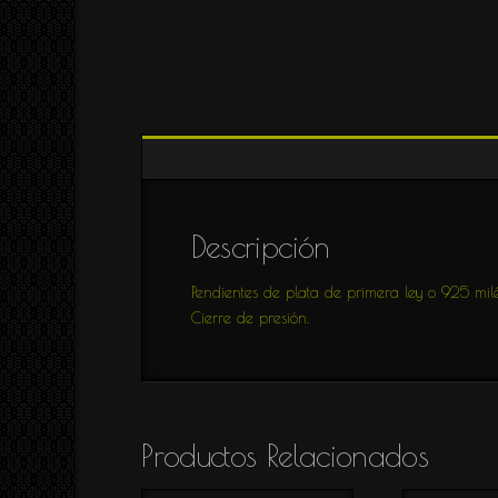
Pulseras
como
MACRAME,
trabajo.
CUERO
y
ARTICULADAS
Llaveros
CREA
PERSONALIZADOS
Proceso
GEMELOS
creativo.
CHUPETEROS
BROCHES
Descripción
Piezas
PERSONALIZADAS
Pendientes de plata de primera ley o 925 mil
HOMBRE
Cierre de presión.
Colección
CLÁSICOS
Colección
ÓXIDO
Productos Relacionados
Colección
VOLANTES