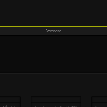
Descripción