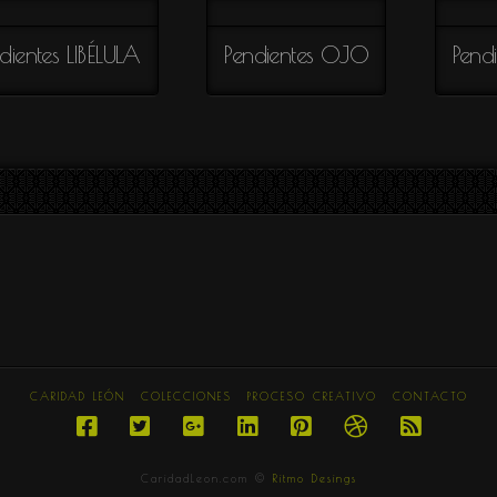
dientes LIBÉLULA
Pendientes OJO
Pend
CARIDAD LEÓN
COLECCIONES
PROCESO CREATIVO
CONTACTO
CaridadLeon.com ©
Ritmo Desings