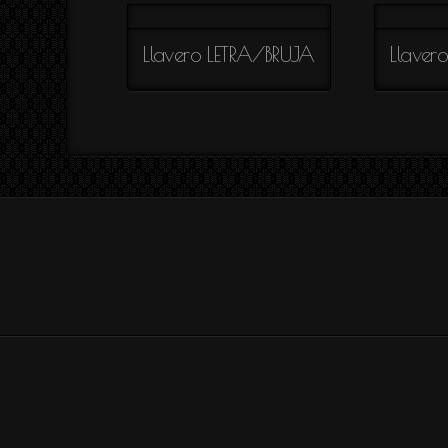
Colección
TUTIFRUTI
Llavero LETRA/BRUJA
Llaver
Colección
SAVAGE
Colección
AIRE
Colección
EMMA
Colección
ESTRELLAS
Colección
SILUETAS
Colección
ENREDO
Colección
SUTIL
Colección
SIA
Colección
REFLEJOS