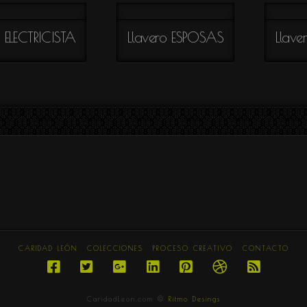
o ELECTRICISTA
Llavero ESPOSAS
Llave
CARIDAD LEÓN
COLECCIONES
PROCESO CREATIVO
CONTACTO
CaridadLeon.com ©
Ritmo Desings