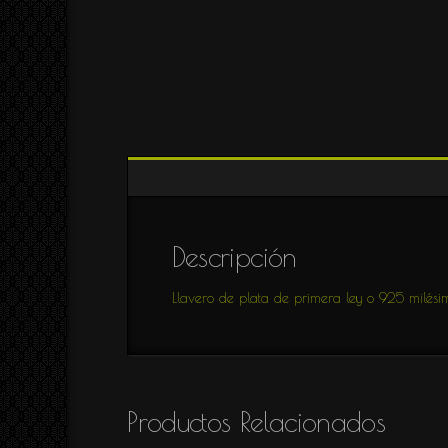
Pulseras
como
MACRAME,
trabajo.
CUERO
y
ARTICULADAS
Llaveros
CREA
PERSONALIZADOS
Proceso
GEMELOS
creativo.
CHUPETEROS
BROCHES
Piezas
PERSONALIZADAS
Descripción
HOMBRE
Llavero de plata de primera ley o 925 milés
Colección
CLÁSICOS
Colección
ÓXIDO
Productos Relacionados
Colección
VOLANTES