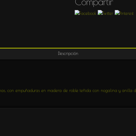
Compartir
TIVIDAD
Descripción
imas, con empuñaduras en madera de roble teñida con nogalina y anilla de