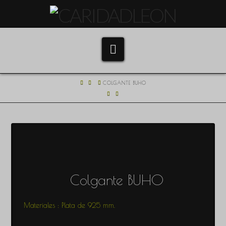
Navigation
HOME
COLGANTE BUHO
Colgante BUHO
Materiales : Plata de 925 mm.