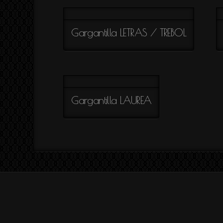
Colección
TUTIFRUTI
Colección
Gargantilla LETRAS / TREBOL
SAVAGE
Colección
AIRE
Colección
EMMA
Colección
Gargantilla LAUREA
ESTRELLAS
Colección
SILUETAS
Colección
ENREDO
Colección
SUTIL
Colección
SIA
Colección
REFLEJOS