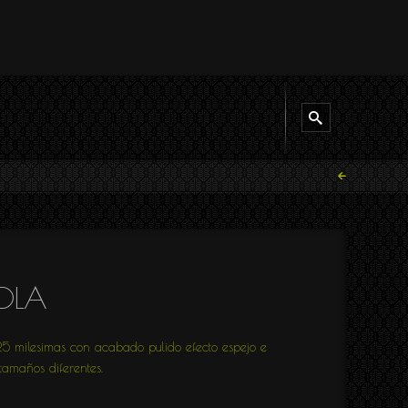
AOLA
25 milesimas con acabado pulido efecto espejo e
tamaños diferentes.